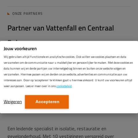
ONZE PARTNERS
Partner van Vattenfall en Centraal
Beheer
Jouw voorkeuren
Wij gebruiken altijd functionele en analytische cookies. Ook willen we cookies plaatsen en data
verzamelen om de communicatie naar u makkelijker en persoonlijker te maken. Met deze cookies en
data kunnen wij en derde partijen uw internetgedrag binnen en buiten onze website volgen en
verzamelen. Hiermee passen wij en derden onze website, advertenties en communicatie aan uw
interesses aan. Door op ‘accepteren’ te klikken gaat u hiermee akkoord. U kunt uw voorkeuren altijd
weer aanpassen. Lees er meer over in ons
cookiebeleid
.
Weigeren
Accepteren
Een leidende specialist in isolatie, restauratie en
gevelonderhoud. Met 10 vestigingen verspreid over