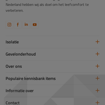
Nederland hebben wij als doel om het leefcomfort te
verbeteren.
Isolatie
Spouwmuurisolatie
Gevelonderhoud
Vloerisolatie
Dakisolatie
Gevelreiniging
Over ons
Gevelrenovatie
Gevelrestauratie
Samenwerken
Populaire kennisbank items
Partners
Werken bij Takkenkamp
U-waarde
Informatie over
Isolatiewaarde berekenen
Glas- of Steenwol
Vochtige kruipruimte
Contact