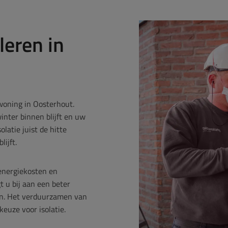
leren in
woning in Oosterhout.
inter binnen blijft en uw
latie juist de hitte
ijft.
 energiekosten en
 u bij aan een beter
en. Het verduurzamen van
euze voor isolatie.