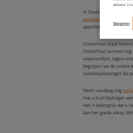
akkoord. U k
In Oosterhout zijn er ve
gevelisolatie
of
vloerisol
Weigeren
specifieke kenmerken v
Oosterhout staat bekend
Oosterhout kunnen nog fl
wooncomfort, lagere ene
begrijpen we de unieke
isolatieoplossingen die 
Neem vandaag nog
cont
hoe u kunt bijdragen aa
Het is belangrijk dat u i
aan het goede adres. Wi