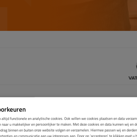
oorkeuren
 manier om uw huis in Oosterhout te isoleren? Dan is Takkenkamp 
ing is essentieel voor het verduurzamen van uw huis en het besp
 altijd functionele en analytische cookies. Ook willen we cookies plaatsen en data verza
isoleren, kunt u minder stoken, vochtproblemen verminderen en
naar u makkelijker en persoonlijker te maken. Met deze cookies en data kunnen wij en de
edrag binnen en buiten onze website volgen en verzamelen. Hiermee passen wij en derden
rtenties en communicatie aan uw interesses aan. Door op ‘accepteren’ te klikken gaat u 