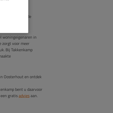
voor
dakisolatie
,
 afhankelijk van de
el woningeigenaren in
e zorgt voor meer
uk. Bij Takkenkamp
maakte
in Oosterhout en ontdek
kkenkamp bent u daarvoor
 een gratis
advies
aan.