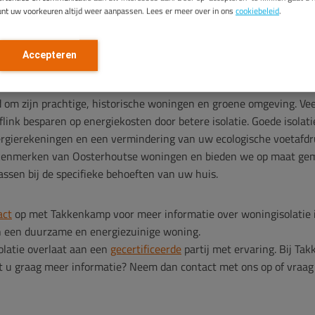
unt uw voorkeuren altijd weer aanpassen. Lees er meer over in ons
cookiebeleid
.
rschillende manieren om uw woning te isoleren. Zo kunt u kiezen 
atie
. Elk type isolatie heeft zijn eigen voordelen en mogelijkheden,
Accepteren
an uw woning in Oosterhout.
 om zijn prachtige, historische woningen en groene omgeving. Ve
ink besparen op energiekosten door betere isolatie. Goede isolati
rgierekeningen en een vermindering van uw ecologische voetafdr
 kenmerken van Oosterhoutse woningen en bieden we op maat ge
passen bij de specifieke behoeften van uw huis.
act
op met Takkenkamp voor meer informatie over woningisolatie 
n een duurzame en energiezuinige woning.
solatie overlaat aan een
gecertificeerde
partij met ervaring. Bij Ta
lt u graag meer informatie? Neem dan contact met ons op of vraag