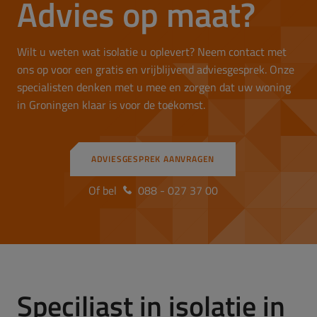
Advies op maat?
Wilt u weten wat isolatie u oplevert? Neem contact met
ons op voor een gratis en vrijblijvend adviesgesprek. Onze
specialisten denken met u mee en zorgen dat uw woning
in Groningen klaar is voor de toekomst.
ADVIESGESPREK AANVRAGEN
Of bel
088 - 027 37 00
Speciliast in isolatie in