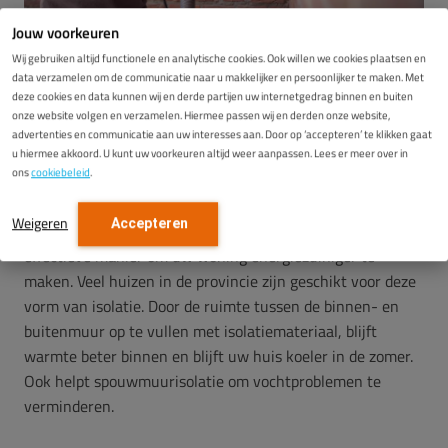
Jouw voorkeuren
Wij gebruiken altijd functionele en analytische cookies. Ook willen we cookies plaatsen en
data verzamelen om de communicatie naar u makkelijker en persoonlijker te maken. Met
Spouwmuurisolatie in
deze cookies en data kunnen wij en derde partijen uw internetgedrag binnen en buiten
onze website volgen en verzamelen. Hiermee passen wij en derden onze website,
advertenties en communicatie aan uw interesses aan. Door op ‘accepteren’ te klikken gaat
Groningen
u hiermee akkoord. U kunt uw voorkeuren altijd weer aanpassen. Lees er meer over in
ons
cookiebeleid
.
Weigeren
Accepteren
Spouwmuurisolatie
is in Groningen een snelle en
effectieve manier om uw woning energiezuiniger te
maken. Veel huizen in de provincie zijn geschikt voor deze
vorm van isolatie. Door de ruimte tussen de binnen- en
buitenmuur op te vullen met isolatiemateriaal, blijft
warmte beter binnen en blijft uw huis koeler in de zomer.
Ook helpt spouwmuurisolatie om vochtproblemen te
verminderen.