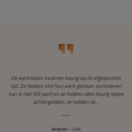
u
De werklieden kwamen keurig op de afgesproken
T
 Nu
tijd. Ze hebben vlot hun werk gedaan, controleren
kan ik niet (93 jaar!) en ze hebben alles keurig netjes
d
achtergelaten; ze hebben ze...
Jacques
- Leek