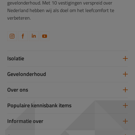
gevelonderhoud. Met 10 vestigingen verspreid over
Nederland hebben wij als doel om het leefcomfort te
verbeteren.
Isolatie
Spouwmuurisolatie
Gevelonderhoud
Vloerisolatie
Dakisolatie
Gevelreiniging
Over ons
Gevelrenovatie
Gevelrestauratie
Samenwerken
Populaire kennisbank items
Partners
Werken bij Takkenkamp
U-waarde
Informatie over
Isolatiewaarde berekenen
Glas- of Steenwol
Vochtige kruipruimte