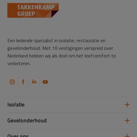
Een leidende specialist in isolatie, restauratie en
gevelonderhoud. Met 10 vestigingen verspreid over
Nederland hebben wij als doel om het leefcomfort te
verbeteren.
Isolatie
Spouwmuurisolatie
Gevelonderhoud
Vloerisolatie
Dakisolatie
Gevelreiniging
Over ons