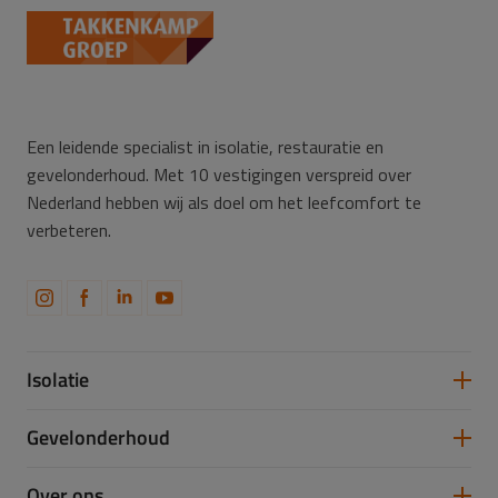
Een leidende specialist in isolatie, restauratie en
gevelonderhoud. Met 10 vestigingen verspreid over
Nederland hebben wij als doel om het leefcomfort te
verbeteren.
Isolatie
Spouwmuurisolatie
Gevelonderhoud
Vloerisolatie
Dakisolatie
Gevelreiniging
Over ons