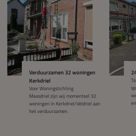
Verduurzamen 32 woningen
2
Kerkdriel
Ta
sp
Voor Woningstichting
wo
Maasdriel zijn wij momenteel 32
en
woningen in Kerkdriel/Veldriel aan
het verduurzamen.