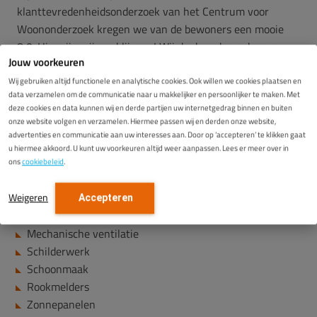
klanttevredenheidsonderzoek van het Centrum voor
Woononderzoek kregen we van de bewoners een mooie
8,0. Hier zijn wij erg blij mee! Wij danken dan ook onze
Jouw voorkeuren
collega’s en onderaannemers voor de samenwerking bij dit
project! Het was een mooi project om dit met elkaar te
Wij gebruiken altijd functionele en analytische cookies. Ook willen we cookies plaatsen en
data verzamelen om de communicatie naar u makkelijker en persoonlijker te maken. Met
realiseren!
deze cookies en data kunnen wij en derde partijen uw internetgedrag binnen en buiten
onze website volgen en verzamelen. Hiermee passen wij en derden onze website,
advertenties en communicatie aan uw interesses aan. Door op ‘accepteren’ te klikken gaat
Werkzaamheden:
u hiermee akkoord. U kunt uw voorkeuren altijd weer aanpassen. Lees er meer over in
ons
cookiebeleid
.
Spouwmuurisolatie
Weigeren
Binnendakisolatie
Accepteren
Vloerisolatie
Mechanische ventilatie
Schilderwerk
Schoonmaak
Rookmelders
Zonnepanelen