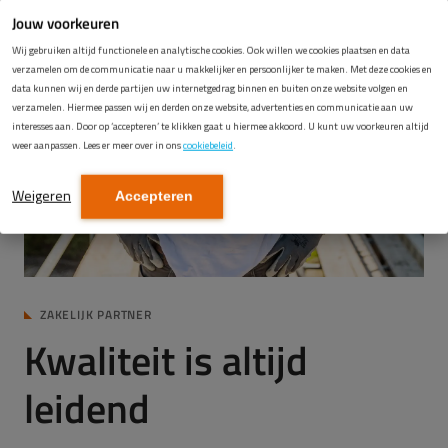
Jouw voorkeuren
Wij gebruiken altijd functionele en analytische cookies. Ook willen we cookies plaatsen en data
verzamelen om de communicatie naar u makkelijker en persoonlijker te maken. Met deze cookies en
data kunnen wij en derde partijen uw internetgedrag binnen en buiten onze website volgen en
verzamelen. Hiermee passen wij en derden onze website, advertenties en communicatie aan uw
interesses aan. Door op ‘accepteren’ te klikken gaat u hiermee akkoord. U kunt uw voorkeuren altijd
weer aanpassen. Lees er meer over in ons
cookiebeleid
.
Weigeren
Accepteren
ZAKELIJK PARTNER
Kwaliteit is altijd
leidend