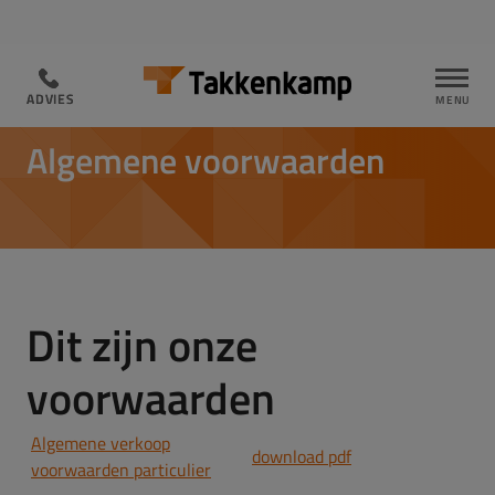
ADVIES
ADVIES
ALGEMENE VOORWAARDEN | TAKKENKAMP VASTGOED
VERDUURZAMERS
Algemene voorwaarden
Dit zijn onze
voorwaarden
Algemene verkoop
download pdf
voorwaarden particulier