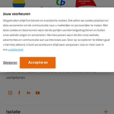
Jouw voorkeuren
Wij gebruiken altijd functionele en analytische cookies. Ook willen we cookies plaatsen en
data verzamelen om de communicatie naar u makkelijker en persoonlijker te maken. Met
deze cookies en data kunnen wij en derde partijen uw internetgedrag binnen en buiten
onze website volgen en verzamelen. Hiermee passen wij en derden onze website,
advertenties en communicatie aan uw interesses aan. Door op ‘accepteren’ te klikken gaat
u hiermee akkoord. U kunt uw voorkeuren altijd weer aanpassen. Lees er meer over in
ons
cookiebeleid
.
Een leidende specialist in isolatie, restauratie en
Weigeren
Accepteren
gevelonderhoud. Met 10 vestigingen verspreid over
Nederland hebben wij als doel om het leefcomfort te
verbeteren.
Isolatie