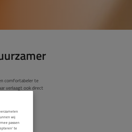
duurzamer
en comfortabeler te
ar verlaagt ook direct
ersoorten zoals
optimaal worden
a verzamelen
kunnen wij
ermee passen
epteren’ te