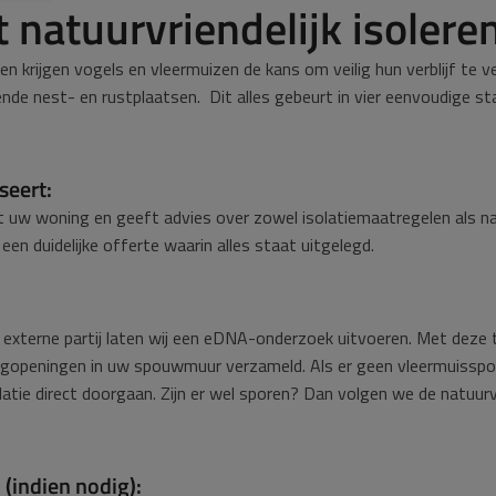
 natuurvriendelijk isolere
eren krijgen vogels en vleermuizen de kans om veilig hun verblijf te 
nde nest- en rustplaatsen. Dit alles gebeurt in vier eenvoudige st
seert:
 uw woning en geeft advies over zowel isolatiemaatregelen als nat
en duidelijke offerte waarin alles staat uitgelegd.
e externe partij laten wij een eDNA-onderzoek uitvoeren. Met dez
liegopeningen in uw spouwmuur verzameld. Als er geen vleermuissp
atie direct doorgaan. Zijn er wel sporen? Dan volgen we de natuurvr
 (indien nodig):