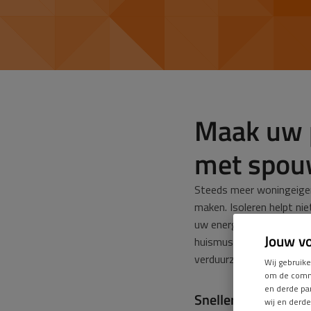
Maak uw 
met spou
Steeds meer woningeigen
maken. Isoleren helpt ni
uw energiekosten. Tegeli
Jouw v
huismussen, gierzwaluwe
verduurzaamd zonder sch
Wij gebruike
om de commu
en derde pa
Sneller en efficiën
wij en derde