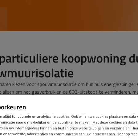
particuliere koopwoning 
wmuurisolatie
aren kiezen voor spouwmuurisolatie om hun huis energiezuiniger 
et alleen om het gasverbruik en de CO2-uitstoot te verminderen, ma
jkertijd is het belangrijk om rekening te houden met beschermde di
oorkeuren
n en vleermuizen. Dankzij
natuurvriendelijk isoleren
kan uw woning 
ade aan de leefomgeving van deze dieren.
n altijd functionele en analytische cookies. Ook willen we cookies plaatsen en dat
nicatie naar u makkelijker en persoonlijker te maken. Met deze cookies en data 
rtijen uw internetgedrag binnen en buiten onze website volgen en verzamelen. Hi
ter isoleren met eDNA-onderzoek
n onze website, advertenties en communicatie aan uw interesses aan. Door op ‘acc