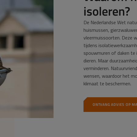
isoleren?
De Nederlandse Wet natu
huismussen, gierzwaluwen
vleermuissoorten. Deze we
tijdens isolatiewerkzaamh
spouwmuren of daken te i
dieren. Maar duurzaamheid
verminderen. Natuurvriend
wensen, waardoor het moge
klimaat te beschermen.
ONTVANG ADVIES OP M