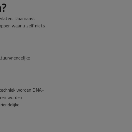
n?
verlaten. Daarnaast
appen waar u zelf niets
uurvriendelijke
e techniek worden DNA-
oren worden
iendelijke