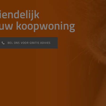
iendelijk
n uw koopwoning
BEL ONS VOOR GRATIS ADVIES