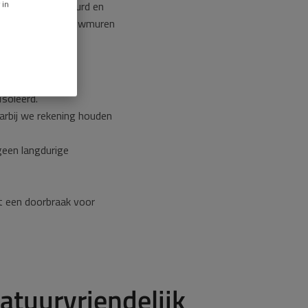
 in
sDNA) goedgekeurd en
in en rondom spouwmuren
soleerd.
arbij we rekening houden
 geen langdurige
t een doorbraak voor
tuurvriendelijk