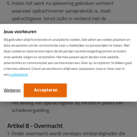
Indien het werk na oplevering gebreken vertoont
waarvoor opdrachtnemer aansprakelijk is, moet
opdrachtgever, tenzij zulks in verband met de
omstandigheden niet van hem kan worden gevergd, aan
Jouw voorkeuren
opdrachtnemer de gelegenheid geven de gebreken
Wij gebruiken altijd functionele en analytische cookies. Ook willen we cookies plaatsen en
binnen een redelijke termijn weg te nemen,
data verzamelen om de communicatie naar u makkelijker en persoonlijker te maken. Met
onverminderd de aansprakelijkheid van opdrachtnemer
deze cookies en data kunnen wij en derde partijen uw internetgedrag binnen en buiten
voor schade ten gevolge van de gebrekkige oplevering.
onze website volgen en verzamelen. Hiermee passen wij en derden onze website,
advertenties en communicatie aan uw interesses aan. Door op ‘accepteren’ te klikken gaat
Eventuele kleine gebreken zullen geen reden zijn om het
u hiermee akkoord. U kunt uw voorkeuren altijd weer aanpassen. Lees er meer over in
werk niet te aanvaarden.
ons
cookiebeleid
.
Opdrachtgever kan vorderen dat opdrachtnemer de
gebreken binnen redelijke termijn wegneemt, tenzij de
Weigeren
Accepteren
kosten van herstel in geen verhouding zouden staan tot
het belang van opdrachtgever bij herstel in plaats van
schadevergoeding.
Artikel 8 - Overmacht
Onder overmacht wordt verstaan: omstandigheden die