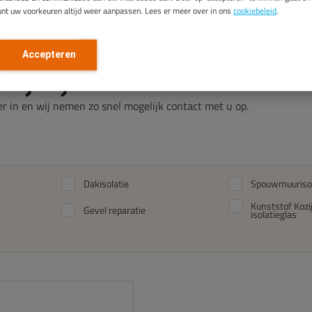
unt uw voorkeuren altijd weer aanpassen. Lees er meer over in ons
cookiebeleid
.
Accepteren
vrijblijvend advies
r in en wij nemen zo snel mogelijk contact met u op.
Dakisolatie
Spouwmuurisol
Kunststof Koz
Gevel reparatie
isolatieglas