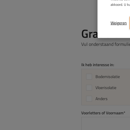
akkoord. U k
Weigeren
Gratis en 
Vul onderstaand formulie
Ik heb interesse in:
Bodemisolatie
Vloerisolatie
Anders
Voorletters of Voornaam*