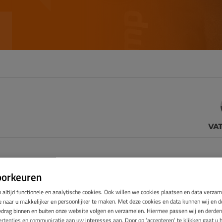
oorkeuren
rinchem verduurzamen en besparen op energiekosten? Takkenkam
gwaardige isolatieoplossingen die uw wooncomfort verhogen en 
 altijd functionele en analytische cookies. Ook willen we cookies plaatsen en data verza
aakt u uw huis niet alleen energiezuiniger, maar draagt u ook bij a
naar u makkelijker en persoonlijker te maken. Met deze cookies en data kunnen wij en de
edrag binnen en buiten onze website volgen en verzamelen. Hiermee passen wij en derden
n helpen bij het verduurzamen van uw woning in Gorinchem.
rtenties en communicatie aan uw interesses aan. Door op ‘accepteren’ te klikken gaat u 