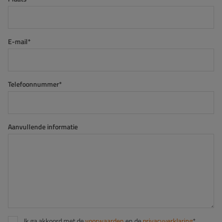
E-mail*
Telefoonnummer*
Aanvullende informatie
Ik ga akkoord met de
voorwaarden
en de
privacyverklaring
*