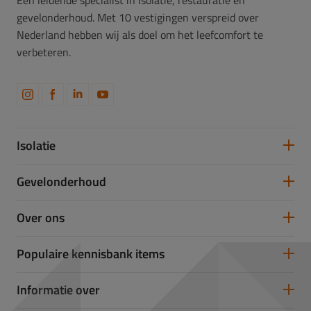
gevelonderhoud. Met 10 vestigingen verspreid over
Nederland hebben wij als doel om het leefcomfort te
verbeteren.
Isolatie
Spouwmuurisolatie
Gevelonderhoud
Vloerisolatie
Dakisolatie
Gevelreiniging
Over ons
Gevelrenovatie
Gevelrestauratie
Samenwerken
Populaire kennisbank items
Partners
Werken bij Takkenkamp
U-waarde
Informatie over
Isolatiewaarde berekenen