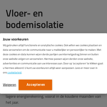
Vloer- en
bodemisolatie
Jouw voorkeuren
Vloerisolatie
is een doeltreffende oplossing voor woningen
Wij gebruiken altijd functionele en analytische cookies. Ook willen we cookies plaatsen en
met een kruipruimte, iets wat bij veel laagbouwwoningen
data verzamelen om de communicatie naar u makkelijker en persoonlijker te maken. Met
in Schiedam voorkomt. Zonder isolatie kan koude lucht
deze cookies en data kunnen wij en derde partijen uw internetgedrag binnen en buiten
vanuit de bodem optrekken, met koude vloeren en tocht
onze website volgen en verzamelen. Hiermee passen wij en derden onze website,
advertenties en communicatie aan uw interesses aan. Door op ‘accepteren’ te klikken gaat
als gevolg.
u hiermee akkoord. U kunt uw voorkeuren altijd weer aanpassen. Lees er meer over in
ons
cookiebeleid
.
Door de onderzijde van de vloer of de bodem van de
kruipruimte te isoleren blijft de warmte beter behouden.
Weigeren
Accepteren
Dat merkt u direct aan het comfort in huis én aan een
lagere energierekening, vooral in de koudere maanden van
het jaar.