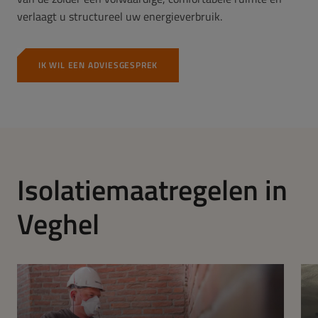
verlaagt u structureel uw energieverbruik.
IK WIL EEN ADVIESGESPREK
Isolatiemaatregelen in
Veghel