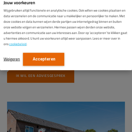
Jouw voorkeuren
Wij gebruiken altijd functionele en analytische cookies. Ook willen we cookies plaatsen en
data verzamelen om de communicatie naar u makkelijker en persoonlijker te maken. Met
Vloerisolatie
is bij uitstek geschikt voor woningen met een
deze cookies en data kunnen wij en derde partijen uw internetgedrag binnen en buiten
kruipruimte. Via de bodem trekt koude lucht op, wat kan
onze website volgen en verzamelen. Hiermee passen wij en derden onze website,
leiden tot tocht, schimmelvorming en hoge stookkosten.
advertenties en communicatie aan uw interesses aan. Door op ‘accepteren’ te klikken gaat
u hiermee akkoord. U kunt uw voorkeuren altijd weer aanpassen. Lees er meer over in
Door de onderzijde van de vloer of de bodem te isoleren,
ons
cookiebeleid
.
blijft de warmte beter in huis, voelt de vloer aangenamer
aan en stijgt het wooncomfort.
Weigeren
Accepteren
IK WIL EEN ADVIESGESPREK