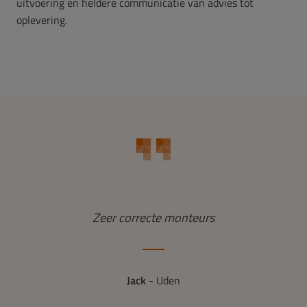
uitvoering en heldere communicatie van advies tot
oplevering.
Het
Zeer correcte monteurs
Va
en
 ze
Jack
- Uden