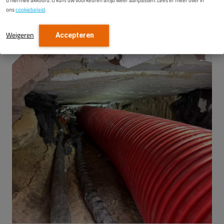
ons
cookiebeleid
.
Weigeren
Accepteren