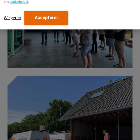
ons
cookiebeleid
.
Weigeren
Accepteren