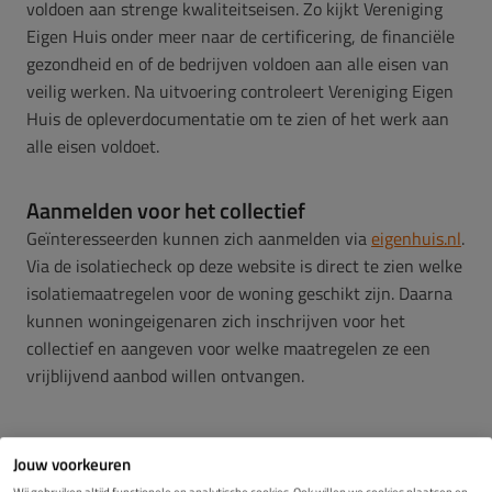
voldoen aan strenge kwaliteitseisen. Zo kijkt Vereniging
Eigen Huis onder meer naar de certificering, de financiële
gezondheid en of de bedrijven voldoen aan alle eisen van
veilig werken. Na uitvoering controleert Vereniging Eigen
Huis de opleverdocumentatie om te zien of het werk aan
alle eisen voldoet.
Aanmelden voor het collectief
Geïnteresseerden kunnen zich aanmelden via
eigenhuis.nl
.
Via de isolatiecheck op deze website is direct te zien welke
isolatiemaatregelen voor de woning geschikt zijn. Daarna
kunnen woningeigenaren zich inschrijven voor het
collectief en aangeven voor welke maatregelen ze een
vrijblijvend aanbod willen ontvangen.
Jouw voorkeuren