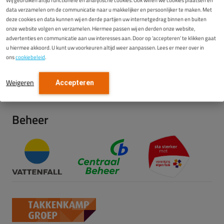
Wij gebruiken altijd functionele en analytische cookies. Ook willen we cookies plaatsen en
Deel:
data verzamelen om de communicatie naar u makkelijker en persoonlijker te maken. Met
deze cookies en data kunnen wij en derde partijen uw internetgedrag binnen en buiten
onze website volgen en verzamelen. Hiermee passen wij en derden onze website,
advertenties en communicatie aan uw interesses aan. Door op ‘accepteren’ te klikken gaat
u hiermee akkoord. U kunt uw voorkeuren altijd weer aanpassen. Lees er meer over in
ons
cookiebeleid
.
ONZE PARTNERS
Weigeren
Accepteren
Partner van Vattenfall en Centraal
Beheer