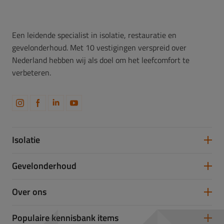
Een leidende specialist in isolatie, restauratie en
gevelonderhoud. Met 10 vestigingen verspreid over
Nederland hebben wij als doel om het leefcomfort te
verbeteren.
Isolatie
Spouwmuurisolatie
Gevelonderhoud
Vloerisolatie
Dakisolatie
Gevelreiniging
Over ons
Gevelrenovatie
Gevelrestauratie
Samenwerken
Populaire kennisbank items
Partners