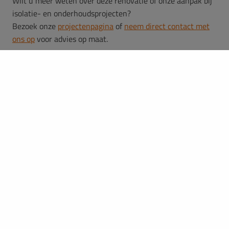
Wilt u meer weten over deze renovatie of onze aanpak bij
isolatie- en onderhoudsprojecten?
Bezoek onze
projectenpagina
of
neem direct contact met
ons op
voor advies op maat.