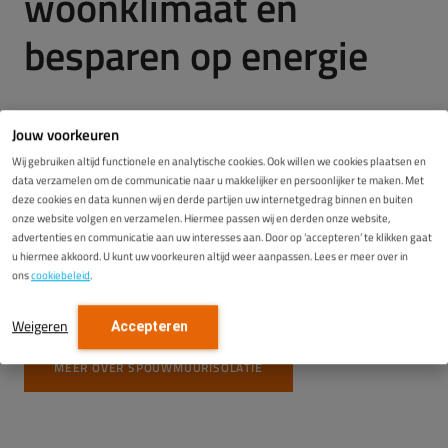
woonklimaat en
besparen op energie
Juist bij woningen met een bouwjaar tussen de 1925-
Jouw voorkeuren
1990 is een spouwmuur vaak niet geïsoleerd. Ook met
Wij gebruiken altijd functionele en analytische cookies. Ook willen we cookies plaatsen en
spouwmuurisolatie merkt u heel snel de verschillen; zowel
data verzamelen om de communicatie naar u makkelijker en persoonlijker te maken. Met
een besparing op uw energiekosten als een aangenamer
deze cookies en data kunnen wij en derde partijen uw internetgedrag binnen en buiten
onze website volgen en verzamelen. Hiermee passen wij en derden onze website,
woonklimaat in de winter, maar ook de zomer zijn directe
advertenties en communicatie aan uw interesses aan. Door op ‘accepteren’ te klikken gaat
verdiensten. Naast deze voordelen werkt u met minder
u hiermee akkoord. U kunt uw voorkeuren altijd weer aanpassen. Lees er meer over in
stookkosten ook mee aan een beter milieu en daar
ons
cookiebeleid
.
profiteren we uiteindelijk allemaal van.
Weigeren
Accepteren
MEER OVER SPOUWMUURISOLATIE