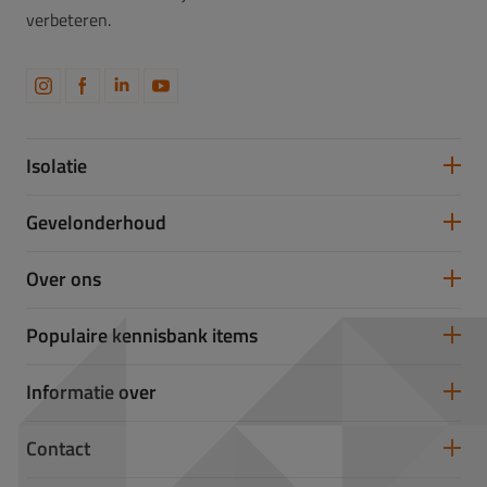
verbeteren.
Isolatie
Spouwmuurisolatie
Gevelonderhoud
Vloerisolatie
Dakisolatie
Gevelreiniging
Over ons
Gevelrenovatie
Gevelrestauratie
Samenwerken
Populaire kennisbank items
Partners
Werken bij Takkenkamp
U-waarde
Informatie over
Isolatiewaarde berekenen
Glas- of Steenwol
Vochtige kruipruimte
Contact
Koudebrug