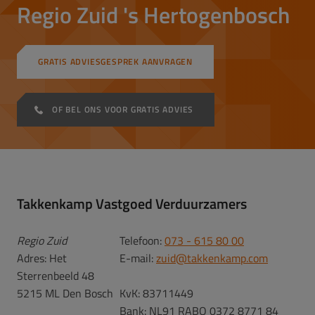
Regio Zuid 's Hertogenbosch
GRATIS ADVIESGESPREK AANVRAGEN
OF BEL ONS VOOR GRATIS ADVIES
Takkenkamp Vastgoed Verduurzamers
Regio Zuid
Telefoon:
073 - 615 80 00
Adres: Het
E-mail:
zuid@takkenkamp.com
Sterrenbeeld 48
5215 ML Den Bosch
KvK: 83711449
Bank: NL91 RABO 0372 8771 84