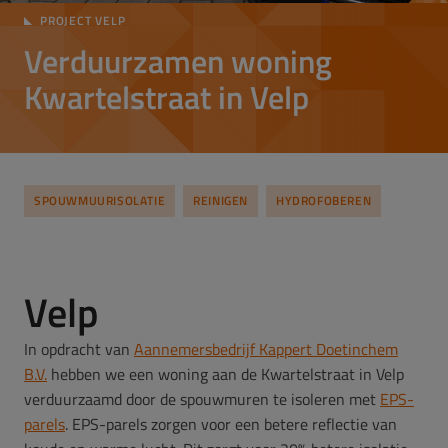
PROJECT VELP
Verduurzamen woning
Kwartelstraat in Velp
SPOUWMUURISOLATIE
REINIGEN
HYDROFOBEREN
Velp
In opdracht van
Aannemersbedrijf Kappert Doetinchem
B.V.
hebben we een woning aan de Kwartelstraat in Velp
verduurzaamd door de spouwmuren te isoleren met
EPS-
parels
. EPS-parels zorgen voor een betere reflectie van