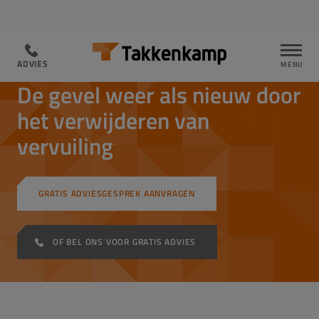
ADVIES
ADVIES
GEVEL ZANDSTRALEN
De gevel weer als nieuw door
het verwijderen van
vervuiling
GRATIS ADVIESGESPREK AANVRAGEN
OF BEL ONS VOOR GRATIS ADVIES