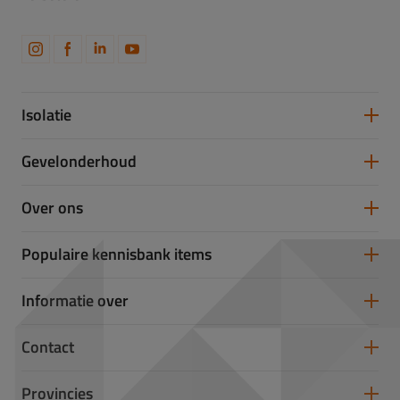
Isolatie
Spouwmuurisolatie
Gevelonderhoud
Vloerisolatie
Dakisolatie
Gevelreiniging
Over ons
Gevelrenovatie
Gevelrestauratie
Samenwerken
Populaire kennisbank items
Partners
Werken bij Takkenkamp
U-waarde
Informatie over
Isolatiewaarde berekenen
Glas- of Steenwol
Vochtige kruipruimte
Contact
Koudebrug
particulier advies
Provincies