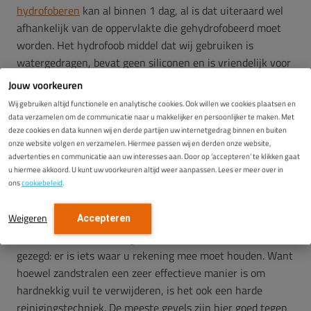
hydrofoberen
kan al binnen 1 dag, al is dat uiteraard wel
afhankelijk van de oppervlakte die gehydrofobeerd moet
worden. Het hydrofoob middel dat wij gebruiken is
watergedragen, bevat geen siliconen en is vriendelijk voor
het milieu. En ook zandstralen is een milieuvriendelijke
Jouw voorkeuren
keuze. Het enige afval is namelijk water, vermengd met
Wij gebruiken altijd functionele en analytische cookies. Ook willen we cookies plaatsen en
het straalmiddel. Uiteraard dragen we tijdens de
data verzamelen om de communicatie naar u makkelijker en persoonlijker te maken. Met
uitvoering zorg voor het milieu en de omgeving.
deze cookies en data kunnen wij en derde partijen uw internetgedrag binnen en buiten
onze website volgen en verzamelen. Hiermee passen wij en derden onze website,
advertenties en communicatie aan uw interesses aan. Door op ‘accepteren’ te klikken gaat
Zandstralen gevel
u hiermee akkoord. U kunt uw voorkeuren altijd weer aanpassen. Lees er meer over in
ons
cookiebeleid
.
nadelen
Weigeren
Accepteren
Het zandstralen van de gevel heeft ook nadelen, of beter
gezegd: er is iets waar u rekening mee moet houden. Want
hoewel zandstralen een zeer effectieve manier is om
hardnekkig vuil te verwijderen, is het ook een harde
reinigingstechniek. De meeste gevels zijn hier goed tegen