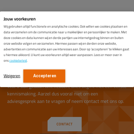
Jouw voorkeuren
Deel:
Wij gebruiken altijd functionele en analytische cookies. Ook willen we cookies plaatsen en
data verzamelen om de communicatie naar u makkelijker en persoonlijker te maken. Met
deze cookies en data kunnen wij en derde partijen uw internetgedrag binnen en buiten
onze website volgen en verzamelen. Hiermee passen wij en derden onze website,
advertenties en communicatie aan uw interesses aan. Door op ‘accepteren’ te klikken gaat
u hiermee akkoord. U kunt uw voorkeuren altijd weer aanpassen. Lees er meer over in
ons
cookiebeleid
.
Meer weten?
Weigeren
Accepteren
Wat u ook gedaan wilt hebben, alles begint met een eerste
kennismaking. Aarzel dus vooral niet om een
adviesgesprek aan te vragen of neem contact met ons op.
CONTACT