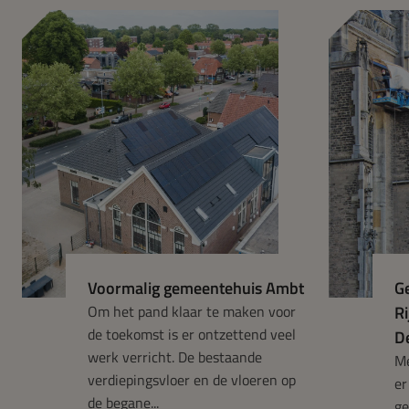
Voormalig gemeentehuis Ambt
G
Om het pand klaar te maken voor
R
de toekomst is er ontzettend veel
D
werk verricht. De bestaande
Me
verdiepingsvloer en de vloeren op
er
de begane...
ge