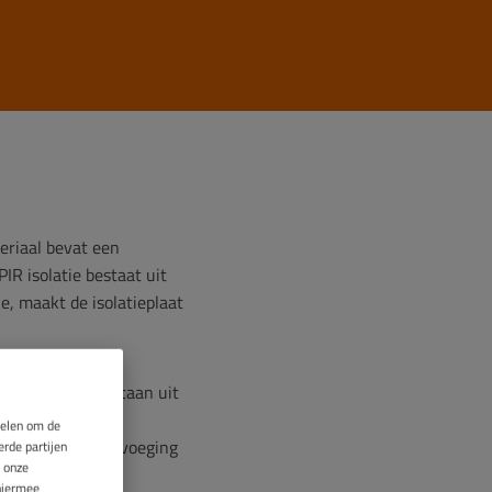
eriaal bevat een
IR isolatie bestaat uit
e, maakt de isolatieplaat
solatieplaten bestaan uit
voeging van deze
melen om de
tte daken. De toevoeging
rde partijen
 onze
vocht.
hiermee