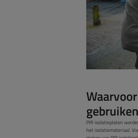
Waarvoor 
gebruike
PIR isolatieplaten worde
het isolatiemateriaal. V
maken van PIR isolatiepl