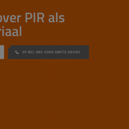
over PIR als
iaal
OF BEL ONS VOOR GRATIS ADVIES