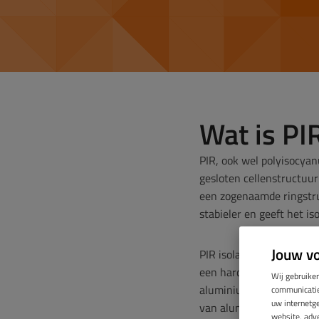
Wat is PIR
PIR, ook wel polyisocyan
gesloten cellenstructuur
een zogenaamde ringstruc
stabieler en geeft het i
Jouw v
PIR isolatie is enkel bes
een hard schuim. Vaak zi
Wij gebruiken
aluminium laag zijn de i
communicatie 
uw internetg
van aluminiumfolie aan 
website, adve