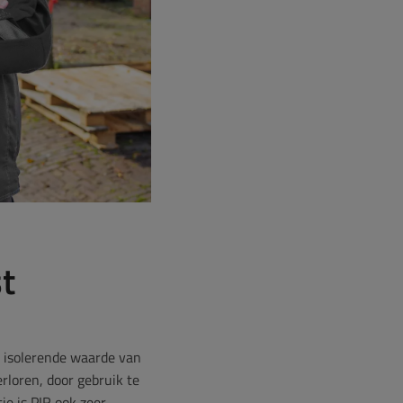
t
isolerende waarde van
rloren, door gebruik te
ie is PIR ook zeer