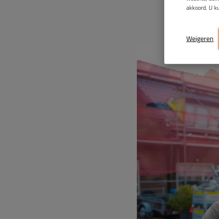
akkoord. U k
Weigeren