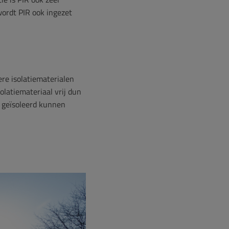
ordt PIR ook ingezet
re isolatiematerialen
latiemateriaal vrij dun
d geïsoleerd kunnen