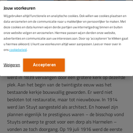
Jouw voorkeuren
Wij gebruiken altijd functionele en analytische cookies. Ook willen we cookies plaatsen en
data verzamelen om de communicatie naar u makkelijker en persoonlijker te maken. Met
deze cookies en data kunnen wij en derde partijen uw internetgedrag binnen en buiten
onze website volgen en verzamelen. Hiermee passen wij en derden onze website,
advertenties en communicatie aan uw interesses aan. Door op ‘accepteren’ te klikken gaat
u hiermee akkoord. U kunt uw voorkeuren altijd weer aanpassen. Lees er meer over in
ons
cookiebeleid
.
In 1795 werd de eerste katholieke kerk gebouwd, aan de
Weigeren
Accepteren
dorpsstraat in Harmelen. Deze werd al spoedig te klein en
werd in 1839 vervangen door een grotere kerk op dezelfde
plek. Aan het begin van de twintigste eeuw was het
bestaande kerkje bouwvallig geworden. Er werd niet
besloten tot restauratie, maar tot nieuwbouw. In 1914
werd Jan Stuyt aangesteld als architect. En hoewel zijn
plannen eigenlijk te prestigieus waren – de bisschop vond
Stuyts ontwerp te groot voor een dorp als Harmelen –
vonden ze toch doorgang. Op 19 juli 1916 werd de eerste