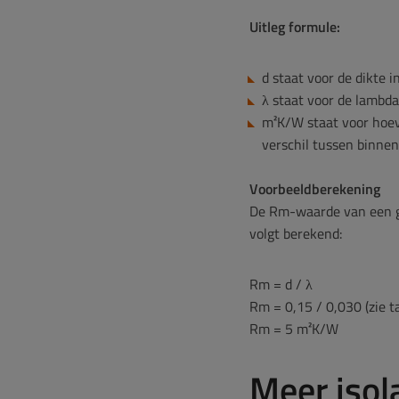
Uitleg formule:
d staat voor de dikte 
λ staat voor de lambda
m²K/W staat voor hoev
verschil tussen binnen
Voorbeeldberekening
De Rm-waarde van een ge
volgt berekend:
Rm = d / λ
Rm = 0,15 / 0,030 (zie t
Rm = 5 m²K/W
Meer isol