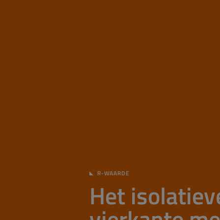
R-WAARDE
Het isolatie
vierkante me