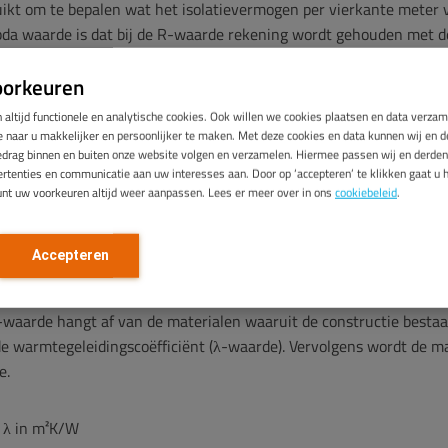
ikt om te bepalen wat het isolatievermogen per vierkante meter v
bda waarde is dat bij de R-waarde rekening wordt gehouden met d
e term materiaallaag.
oorkeuren
wel Rd-waarde of Rm-waarde genoemd en staat voor
R
esistence
D
 altijd functionele en analytische cookies. Ook willen we cookies plaatsen en data verza
naar u makkelijker en persoonlijker te maken. Met deze cookies en data kunnen wij en de
ial (Rm). Of in het Nederlands de thermische weerstand van eenma
edrag binnen en buiten onze website volgen en verzamelen. Hiermee passen wij en derden
end vermogen van bijvoorbeeld muren, glas, daken en
vloeren
aang
rtenties en communicatie aan uw interesses aan. Door op ‘accepteren’ te klikken gaat u 
 Rc-waarde, waar het isolerend vermogen van een constructiedee
unt uw voorkeuren altijd weer aanpassen. Lees er meer over in ons
cookiebeleid
.
ouwmuur
of combinatievloer.
Accepteren
berekenen (+ formule)
waarde hangt af van de materialen waaruit de constructie bestaa
 warmtegeleidingscoëfficiënt (λ-waarde). Vervolgens wordt de mat
e.
 λ in m²K/W