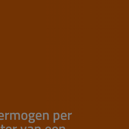
vermogen per
ter van een