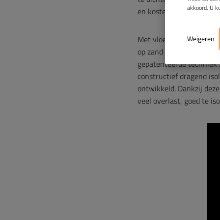
akkoord. U k
en kosten) vaak overges
Weigeren
Met vloer op zand isolati
op zand zijn gebouwd va
gepatenteerde techniek 
constructief dragend iso
ontwikkeld. Dankzij deze
veel overlast, goed te iso