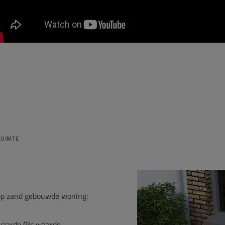
RUIMTE
 op zand gebouwde woning:
waarde (Rc waarde