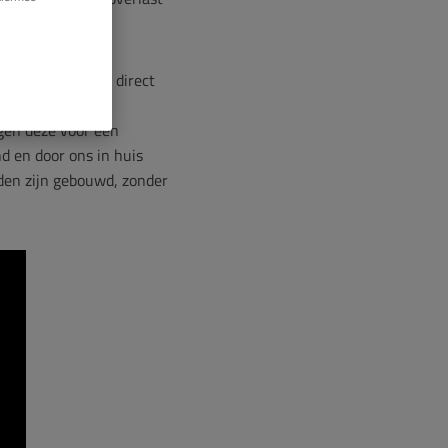
om woningen welke direct
atie. Met deze
gen deze voor een
nd en door ons in huis
nden zijn gebouwd, zonder