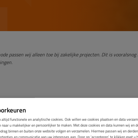
ode passen wij alleen toe bij zakelijke projecten. Dit is vooralsnog
ningen.
and isolatie
oorkeuren
 zandgronden is de betonvloer vaak op het zand gestort en niet o
 altijd functionele en analytische cookies. Ook willen we cookies plaatsen en data verza
n niet over een kruipruimte. De vloer in deze woningen zorgt vo
naar u makkelijker en persoonlijker te maken. Met deze cookies en data kunnen wij en de
or bewoners. In het kader van verduurzamen is het wenselijk om 
edrag binnen en buiten onze website volgen en verzamelen. Hiermee passen wij en derden
 te isoleren. Helaas wordt het isoleren van dit soort vloeren, door 
rtenties en communicatie aan uw interesses aan. Door op ‘accepteren’ te klikken gaat u 